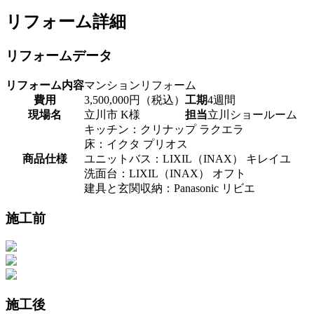
リフォーム詳細
リフォームデータ
リフォーム内容
マンションリフォーム
費用
3,500,000円（税込）
工期
4週間
現場名
立川市 K様
担当
立川ショールーム
キッチン：クリナップ ラクエラ
床：イクタ プリオス
商品仕様
ユニットバス：LIXIL（INAX） キレイユ
洗面台：LIXIL（INAX） オフト
建具と玄関収納：Panasonic リビエ
施工前
施工後