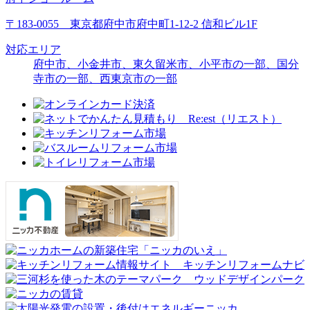
〒183-0055 東京都府中市府中町1-12-2 信和ビル1F
対応エリア
府中市、小金井市、東久留米市、
小平市の一部
、
国分
寺市の一部
、
西東京市の一部