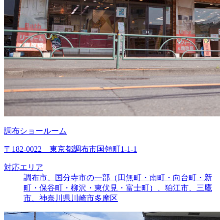
調布ショールーム
〒182-0022 東京都調布市国領町1-1-1
対応エリア
調布市、国分寺市の一部（田無町・南町・向台町・新
町・保谷町・柳沢・東伏見・富士町）、狛江市、三鷹
市、神奈川県川崎市多摩区