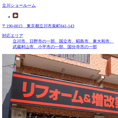
立川ショールーム
〒190-0015 東京都立川市泉町841-143
対応エリア
立川市、日野市の一部、国立市、昭島市、東大和市、
武蔵村山市、
小平市の一部
、
国分寺市の一部