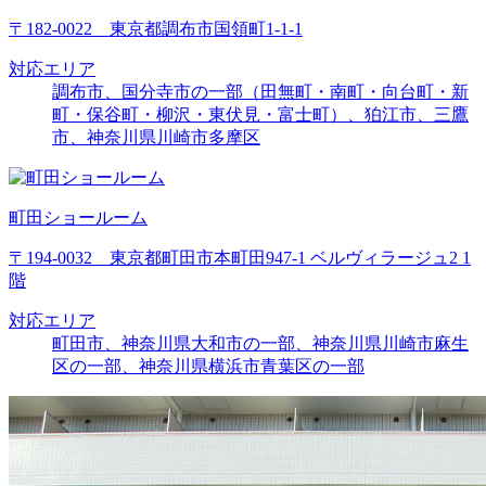
〒182-0022 東京都調布市国領町1-1-1
対応エリア
調布市、国分寺市の一部（田無町・南町・向台町・新
町・保谷町・柳沢・東伏見・富士町）、狛江市、三鷹
市、神奈川県川崎市多摩区
町田ショールーム
〒194-0032 東京都町田市本町田947-1 ベルヴィラージュ2 1
階
対応エリア
町田市、神奈川県大和市の一部、神奈川県川崎市麻生
区の一部、神奈川県横浜市青葉区の一部