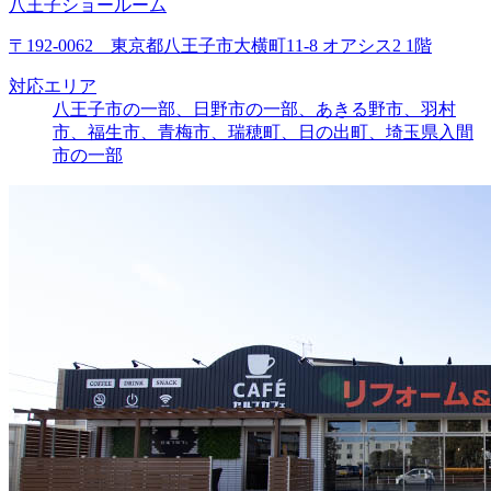
八王子ショールーム
〒192-0062 東京都八王子市大横町11-8 オアシス2 1階
対応エリア
八王子市の一部、日野市の一部、あきる野市、羽村
市、福生市、青梅市、瑞穂町、日の出町、埼玉県入間
市の一部