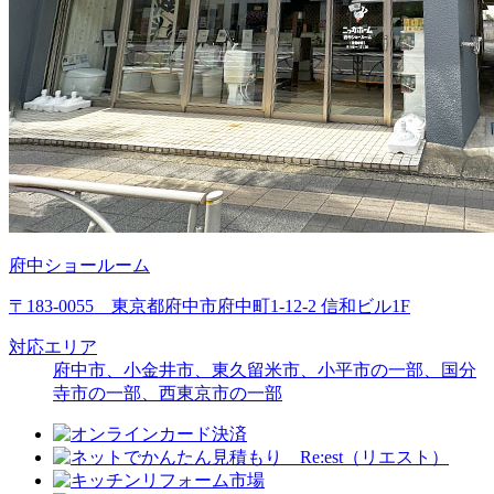
府中ショールーム
〒183-0055 東京都府中市府中町1-12-2 信和ビル1F
対応エリア
府中市、小金井市、東久留米市、
小平市の一部
、
国分
寺市の一部
、
西東京市の一部