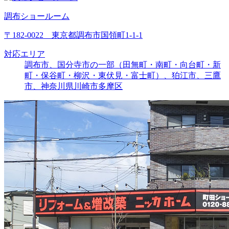
調布ショールーム
〒182-0022 東京都調布市国領町1-1-1
対応エリア
調布市、国分寺市の一部（田無町・南町・向台町・新
町・保谷町・柳沢・東伏見・富士町）、狛江市、三鷹
市、神奈川県川崎市多摩区