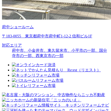
府中ショールーム
〒183-0055 東京都府中市府中町1-12-2 信和ビル1F
対応エリア
府中市、小金井市、東久留米市、
小平市の一部
、
国分
寺市の一部
、
西東京市の一部